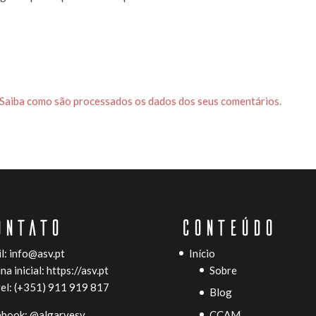
Saiba como são processados os dados dos seus comentários.
ONTATO
CONTEÚDO
l:
info@asv.pt
Início
na inicial:
https://asv.pt
Sobre
l: (+351) 911 919 817
Blog
ebook:
@algarvesv
CCAM