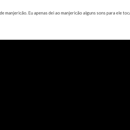
e manjericão. Eu apenas dei ao manjericão alguns sons para ele tocar
!