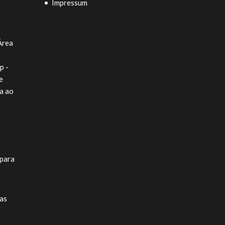
Impressum
Área
p -
e
a ao
para
as