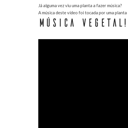
Já alguma vez viu uma planta a fazer música?
A música deste vídeo foi tocada por uma planta d
MÚSICA VEGETAL