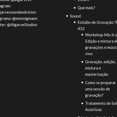
agram:
Que mais?
garvesoundandvision
Sound
egrama:
@mennigmann
Estúdio de Gravação "
ter:
@AlgarveStudios
432
Workshop Mix it u
Edição e mistura d
gravações e músic
vivo
Gravação, edição,
mistura e
masterização
Como se preparar 
uma sessão de
gravação?
Tratamento de Sal
Acústicas