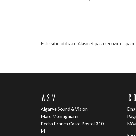
Este sítio utiliza o Akismet para reduzir o spam.
ASV
C
Algarve Sound & Vision
Emai
Marc Mennigmann
Pági
Pedra Branca Caixa Postal 310-
Móve
M
Fac