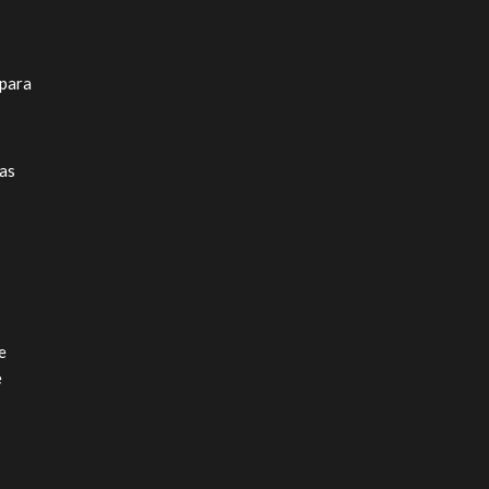
para
as
e
e