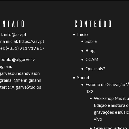
ONTATO
CONTEÚDO
l:
info@asv.pt
Início
na inicial:
https://asv.pt
Sobre
l: (+351) 911 919 817
Blog
ebook:
@algarvesv
CCAM
agram:
Que mais?
garvesoundandvision
Sound
egrama:
@mennigmann
Estúdio de Gravação "
ter:
@AlgarveStudios
432
Workshop Mix it u
Edição e mistura d
gravações e músic
vivo
Gravação, edição,