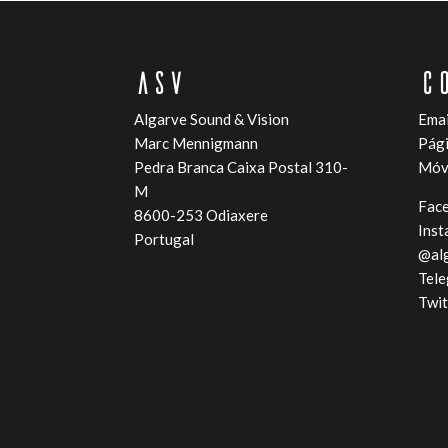
ASV
C
Algarve Sound & Vision
Emai
Marc Mennigmann
Pági
Pedra Branca Caixa Postal 310-
Móve
M
Fac
8600-253 Odiaxere
Inst
Portugal
@al
Tel
Twit