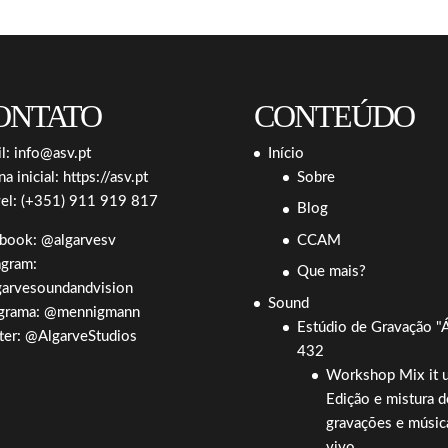
ONTATO
CONTEÚDO
l:
info@asv.pt
Início
na inicial:
https://asv.pt
Sobre
el: (+351) 911 919 817
Blog
ebook:
@algarvesv
CCAM
agram:
Que mais?
arvesoundandvision
Sound
grama:
@mennigmann
Estúdio de Gravação "
ter:
@AlgarveStudios
432
Workshop Mix it u
Edição e mistura d
gravações e músic
vivo