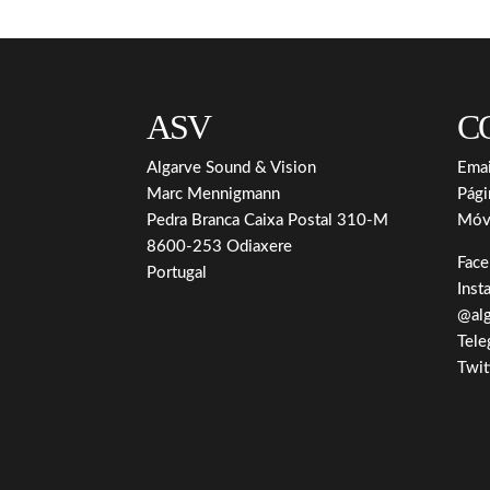
ASV
C
Algarve Sound & Vision
Emai
Marc Mennigmann
Pági
Pedra Branca Caixa Postal 310-M
Móv
8600-253 Odiaxere
Fac
Portugal
Inst
@alg
Tele
Twit